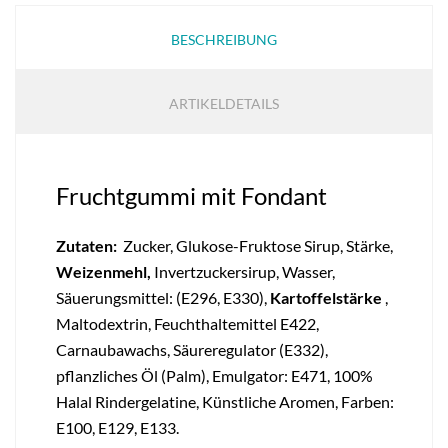
BESCHREIBUNG
ARTIKELDETAILS
Fruchtgummi mit Fondant
Zutaten:
Zucker, Glukose-Fruktose Sirup, Stärke,
Weizenmehl,
I
nvertzuckersirup,
Wasser,
Säuerungsmittel: (E296, E330),
Kartoffelstärke
,
Maltodextrin, Feuchthaltemittel E422,
Carnaubawachs, Säureregulator (E332),
pflanzliches Öl (Palm), Emulgator: E471, 100%
Halal Rindergelatine, Künstliche Aromen, Farben:
E100, E129, E133.