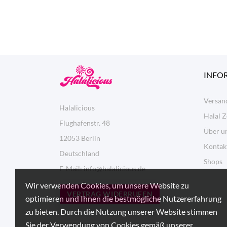
INFO
Versan
Halalicious
Halal Z
Flughafenstr. 48
Über un
12053 Berlin
Kontak
Deutschland
Shops
E-Mail:
info@halalicious.de
Wir verwenden Cookies, um unsere Website zu
VERTRAG WIDERRUFEN
optimieren und Ihnen die bestmögliche Nutzererfahrung
zu bieten. Durch die Nutzung unserer Website stimmen
Sie der Verwendung von Cookies gemäß unserer