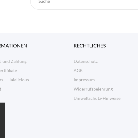
RMATIONEN
RECHTLICHES
d und Zahlung
Datenschutz
ertifikate
AGB
s – Halalicious
Impressum
t
Widerrufsbelehrung
Umweltschutz-Hinweise