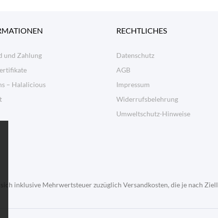
RMATIONEN
RECHTLICHES
d und Zahlung
Datenschutz
ertifikate
AGB
s – Halalicious
Impressum
t
Widerrufsbelehrung
Umweltschutz-Hinweise
 sich inklusive Mehrwertsteuer zuzüglich Versandkosten, die je nach Ziel