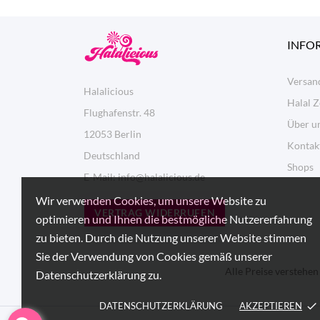
INFO
Versan
Halalicious
Halal Z
Flughafenstr. 48
Über un
12053 Berlin
Kontak
Deutschland
Shops
E-Mail:
info@halalicious.de
Wir verwenden Cookies, um unsere Website zu
VERTRAG WIDERRUFEN
optimieren und Ihnen die bestmögliche Nutzererfahrung
zu bieten. Durch die Nutzung unserer Website stimmen
Sie der Verwendung von Cookies gemäß unserer
Alle Preise verstehen
Datenschutzerklärung zu.
DATENSCHUTZERKLÄRUNG
AKZEPTIEREN
done