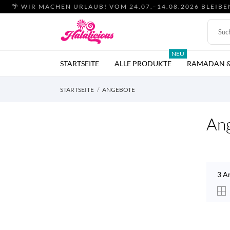
🌴 WIR MACHEN URLAUB! VOM 24.07.–14.08.2026 BLEIB
NEU
STARTSEITE
ALLE PRODUKTE
RAMADAN &
STARTSEITE
ANGEBOTE
An
3 A